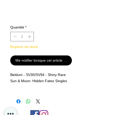
Quantité
*
Rupture de stock
Me notifier lorsque cet article est disponible
Beldum - SV30/SV94 - Shiny Rare
Sun & Moon: Hidden Fates Singles
Rarity
Shiny Rare
MINT PF